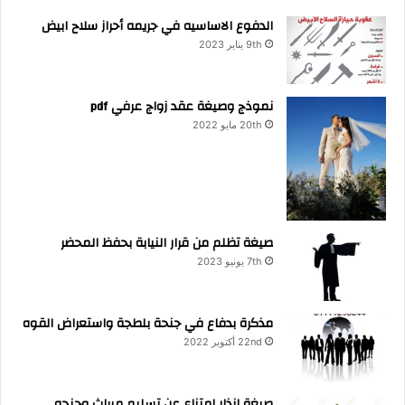
الدفوع الاساسيه في جريمه أحراز سلاح ابيض
9th يناير 2023
نموذج وصيغة عقد زواج عرفي pdf
20th مايو 2022
صيغة تظلم من قرار النيابة بحفظ المحضر
7th يونيو 2023
مذكرة بدفاع في جنحة بلطجة واستعراض القوه
22nd أكتوبر 2022
صيغة انذار امتناع عن تسليم ميراث وجنحه