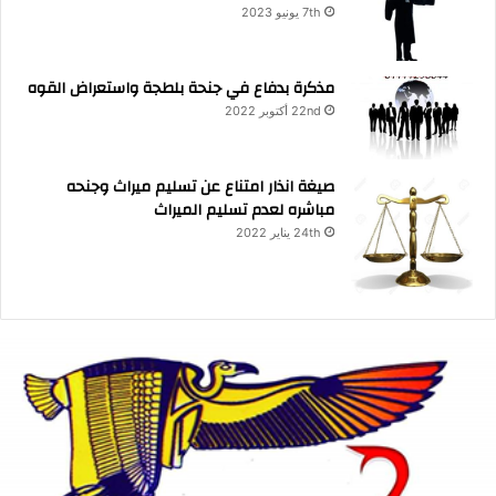
7th يونيو 2023
مذكرة بدفاع في جنحة بلطجة واستعراض القوه
22nd أكتوبر 2022
صيغة انذار امتناع عن تسليم ميراث وجنحه
مباشره لعدم تسليم الميراث
24th يناير 2022