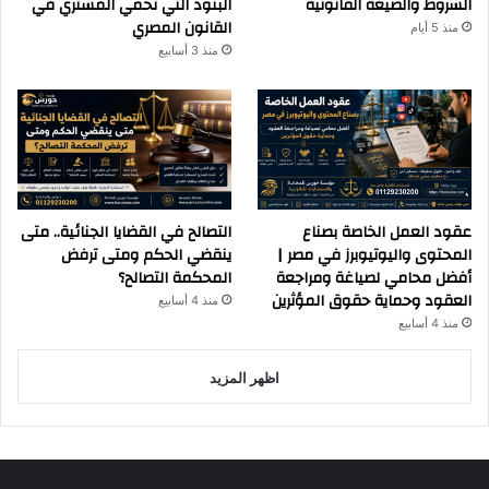
الشروط والصيغة القانونية
البنود التي تحمي المشتري في
القانون المصري
منذ 5 أيام
منذ 3 أسابيع
عقود العمل الخاصة بصناع
التصالح في القضايا الجنائية.. متى
المحتوى واليوتيوبرز في مصر |
ينقضي الحكم ومتى ترفض
أفضل محامي لصياغة ومراجعة
المحكمة التصالح؟
العقود وحماية حقوق المؤثرين
منذ 4 أسابيع
منذ 4 أسابيع
اظهر المزيد