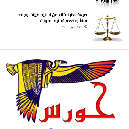
صيغة انذار امتناع عن تسليم ميراث وجنحه
مباشره لعدم تسليم الميراث
24th يناير 2022