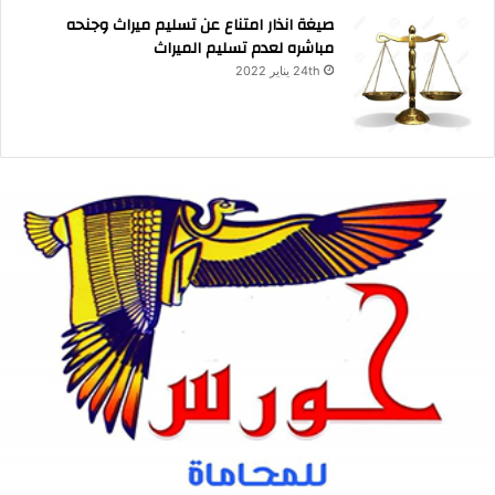
صيغة انذار امتناع عن تسليم ميراث وجنحه
مباشره لعدم تسليم الميراث
24th يناير 2022