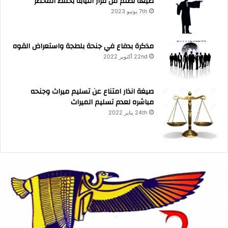
صيغة تظلم من قرار النيابة بحفظ المحضر
7th يونيو 2023
مذكرة بدفاع في جنحة بلطجة واستعراض القوه
22nd أكتوبر 2022
صيغة انذار امتناع عن تسليم ميراث وجنحه
مباشره لعدم تسليم الميراث
24th يناير 2022