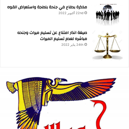
مذكرة بدفاع في جنحة بلطجة واستعراض القوه
22nd أكتوبر 2022
صيغة انذار امتناع عن تسليم ميراث وجنحه
مباشره لعدم تسليم الميراث
24th يناير 2022