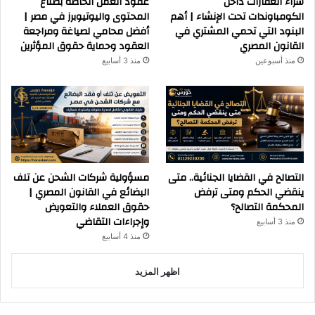
شراء العقارات داخل
عقود العمل الخاصة بصناع
الكومباوندات تحت الإنشاء | أهم
المحتوى واليوتيوبرز في مصر |
البنود التي تحمي المشتري في
أفضل محامي لصياغة ومراجعة
القانون المصري
العقود وحماية حقوق المؤثرين
منذ أسبوعين
منذ 3 أسابيع
التصالح في القضايا الجنائية.. متى
مسؤولية شركات الشحن عن تلف
ينقضي الحكم ومتى ترفض
البضائع في القانون المصري |
المحكمة التصالح؟
حقوق العملاء والتعويض
وإجراءات التقاضي
منذ 3 أسابيع
منذ 4 أسابيع
اظهر المزيد