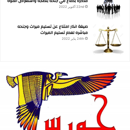
مذكرة بدفاع في جنحة بلطجة واستعراض القوه
22nd أكتوبر 2022
صيغة انذار امتناع عن تسليم ميراث وجنحه
مباشره لعدم تسليم الميراث
24th يناير 2022