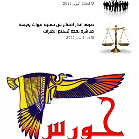
22nd أكتوبر 2022
صيغة انذار امتناع عن تسليم ميراث وجنحه
مباشره لعدم تسليم الميراث
24th يناير 2022