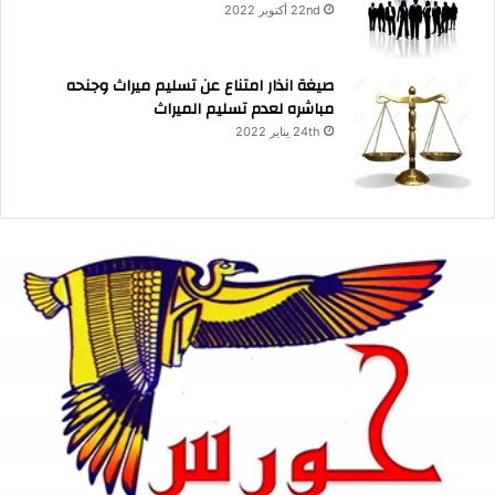
22nd أكتوبر 2022
صيغة انذار امتناع عن تسليم ميراث وجنحه
مباشره لعدم تسليم الميراث
24th يناير 2022