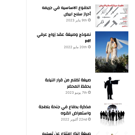
الدفوع الاساسيه في جريمه
أحراز سلاح ابيض
9th يناير 2023
نموذج وصيغة عقد زواج عرفي
pdf
20th مايو 2022
صيغة تظلم من قرار النيابة
بحفظ المحضر
7th يونيو 2023
مذكرة بدفاع في جنحة بلطجة
واستعراض القوه
22nd أكتوبر 2022
صيغة انذار امتناع عن تسليم