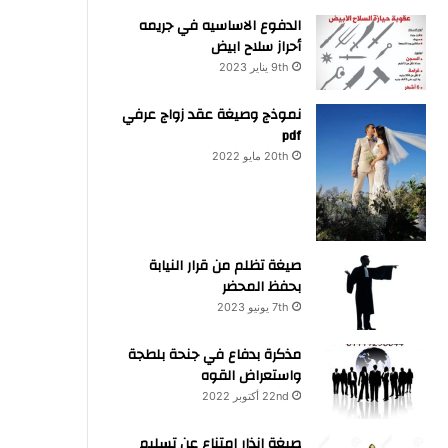
الدفوع الاساسيه في جريمه
أحراز سلاح ابيض
9th يناير 2023
نموذج وصيغة عقد زواج عرفي
pdf
20th مايو 2022
صيغة تظلم من قرار النيابة
بحفظ المحضر
7th يونيو 2023
مذكرة بدفاع في جنحة بلطجة
واستعراض القوه
22nd أكتوبر 2022
صيغة انذار امتناع عن تسليم