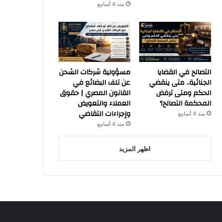
منذ 4 أسابيع
التصالح في القضايا
مسؤولية شركات الشحن
الجنائية.. متى ينقضي
عن تلف البضائع في
الحكم ومتى ترفض
القانون المصري | حقوق
المحكمة التصالح؟
العملاء والتعويض
وإجراءات التقاضي
منذ 4 أسابيع
منذ 4 أسابيع
اظهر المزيد