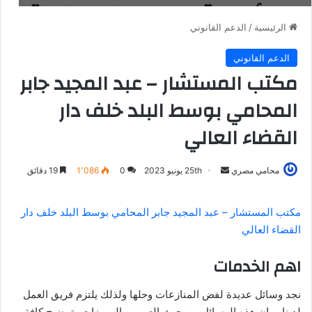
الرئيسية
/
الدعم القانوني
الدعم القانوني
مكتب المستشار – عبد المجيد جابر
المحامي بوسط البلد خلف دار
القضاء العالي
أرسل
محامي مصري
25th يونيو 2023
0
1٬086
19 دقائق
بريدا
إلكترونيا
مكتب المستشار – عبد المجيد جابر المحامي بوسط البلد خلف دار
القضاء العالي
اهم الخدمات
نجد وسائل عديدة لفض المنازعات وحلها ولذلك يلتزم فريق العمل
لدينا ببيان هذه الوسائل من حيث العيوب والمميزات وتوضيح كافة