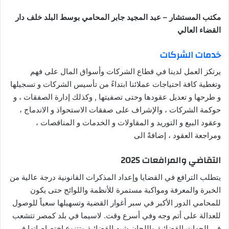
مكتب المستشار – عبد المجيد جابر المحامي بوسط البلد خلف دار
القضاء العالي
خدمات الشركات
يرتكز العمل لدينا في قطاع الشركات وأسواق المال على فهم
وتغطية كافة احتياجات عملائنا ابتداءً من تأسيس الشركات و تسجيلها
و طرحها و تعديل عقودها وحتى تصفيتها , وكذلك إدارة الصفقات ، و
حوكمة الشركات ، والإشراف على صفقات الاستحواذ و الاندماج ،
وعقود البيع و التوريد و المقاولات و الخدمات و المناقصات ،
ومراجعة العقود ، إضافةً الى
التقاضي والمرافعات 2025
يتطلب الترافع في القضايا وإعداد المذكرات القانونية درجة عالية من
الخبرة والمعرفة ومواكبة مستمرة للأنظمة واللوائح حتى يكون
للمحامي الدور الأكبر في سبر أغوار القضية وتسهيلها سعياً للوصول
للعدالة على أتم وجه وفي أسرع وقت. لاسيما في بلد كمصر تتشعب
في الجهات القضائية واللجان شبه القضائية وتتنوع اختصاصاتها في