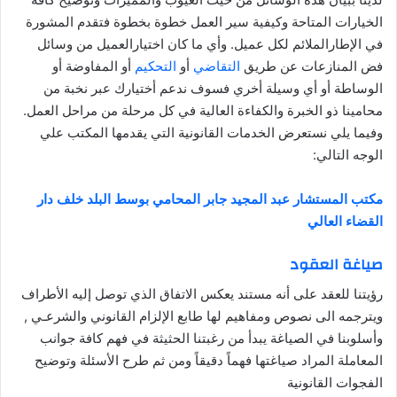
الخيارات المتاحة وكيفية سير العمل خطوة بخطوة فتقدم المشورة
في الإطارالملائم لكل عميل. وأي ما كان اختيارالعميل من وسائل
فض المنازعات عن طريق
التقاضي
أو
التحكيم
أو المفاوضة أو
الوساطة أو أي وسيلة أخري فسوف ندعم أختيارك عبر نخبة من
محامينا ذو الخبرة والكفاءة العالية في كل مرحلة من مراحل العمل.
وفيما يلي نستعرض الخدمات القانونية التي يقدمها المكتب علي
الوجه التالي:
مكتب المستشار عبد المجيد جابر المحامي بوسط البلد خلف دار
القضاء العالي
صياغة العقود
رؤيتنا للعقد على أنه مستند يعكس الاتفاق الذي توصل إليه الأطراف
ويترجمه الى نصوص ومفاهيم لها طابع الإلزام القانوني والشرعـي ,
وأسلوبنا في الصياغة يبدأ من رغبتنا الحثيثة في فهم كافة جوانب
المعاملة المراد صياغتها فهماً دقيقاً ومن ثم طرح الأسئلة وتوضيح
الفجوات القانونية