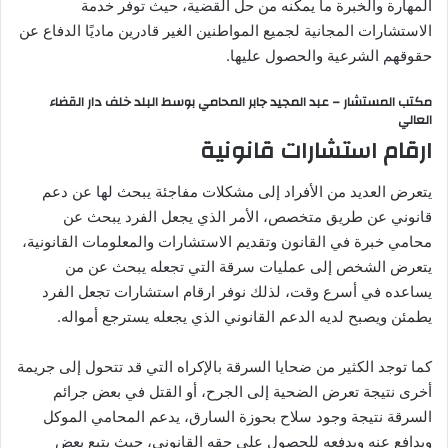
المهارة والخبرة ما يمكنه من حل القضية، حيث توفر خدمة
الاستشارات المجانية لجميع المواطنين الغير قادرين ماديًا الدفاع عن
حقوقهم الشرعية والحصول عليها.
مكتب المستشار – عبد المجيد جابر المحامي بوسط البلد خلف دار القضاء
العالي
ارقام استشارات قانونية
يتعرض العديد من الأفراد إلى مشكلات مفاجئة يبحث لها عن دعم
قانوني عن طريق متخصص، الأمر الذي يجعل الفرد يبحث عن
محامي خبرة في القانون وتقديم الاستشارات والمعلومات القانونية،
يتعرض الشخص إلى عمليات سرقة التي تجعله يبحث عن من
يساعده في أسرع وقت، لذلك نوفر ارقام استشارات تجعل الفرد
يطمئن ويصبح لديه الدعم القانوني الذي يجعله يسترجع أمواله.
كما توجد الكثير من ضحايا السرقة بالإكراه التي قد تتحول إلى جريمة
أخرى نتيجة تعرض الضحية إلى الجرح، أو القتل في بعض جرائم
السرقة نتيجة وجود سلاح بحوزة السارق، يدعم المحامي الموكل
ويدافع عنه ويدفعه للحصول على حقه القانوني، حيث يتبع بعض